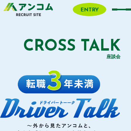
ENTRY
CROSS TALK
座談会