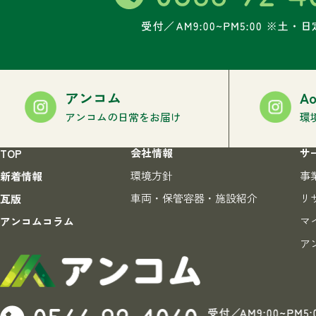
アンコム
Ao
アンコムの日常をお届け
環
会社情報
サ
TOP
環境方針
事
新着情報
車両・保管容器・施設紹介
リ
瓦版
マ
アンコムコラム
ア