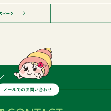
のページ
／